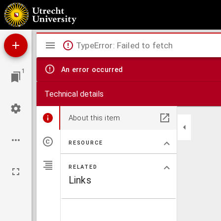
Charte für die allgemeine Geschichte von Papst Gregor VII. bis auf Rudolph von Habsburg
Mirador
TypeError: Failed to fetch
viewer
An error occurred
1
Technical details
About this item
RESOURCE
RELATED
Links