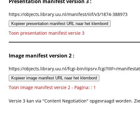
Presentation manifest version 3 :
https://objects.library.uu.nl/manifest/iiif/v3/1874-388973
Kopieer presentation manifest URL naar het klembord
Toon presentation manifest versie 3
Image manifest version 2 :
https://objects.library.uu.nl/fcgi-bin/iipsrv.fcgi?IIIF=/mani
Kopieer image manifest URL naar het klembord
Toon image manifest versie 2 - Pagina: : 1
Versie 3 kan via "Content Negotiation" opgevraagd worden. Zi