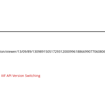
festation/viewer/13/09/89/130989150517293120009961886699077060806
e
IIIF API Version Switching