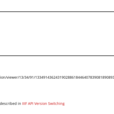
festation/viewer/13/34/91/133491436243190288618446407839081890893
 described in
IIIF API Version Switching