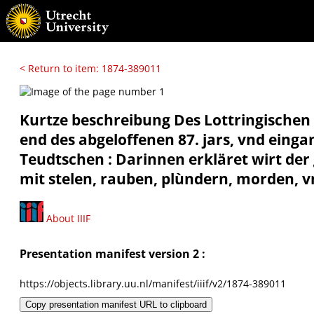
< Return to item: 1874-389011
Kurtze beschreibung Des Lottringischen v
end des abgeloffenen 87. jars, vnd eing
Teudtschen : Darinnen erkläret wirt der
mit stelen, rauben, plùndern, morden, v
About IIIF
Presentation manifest version 2 :
https://objects.library.uu.nl/manifest/iiif/v2/1874-389011
Copy presentation manifest URL to clipboard