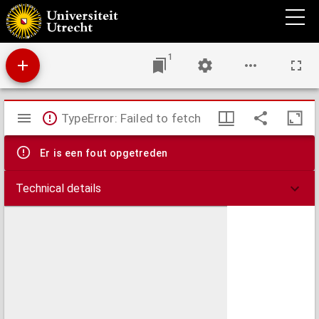
Silezië en de Sudeten
1
Mirador
TypeError: Failed to fetch
viewer
Er is een fout opgetreden
Technical details