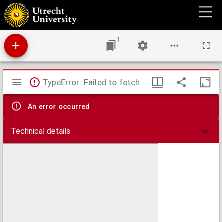
Göttlicher vnd heiliger Schrifft, vor vilen jaren verdunckelt, vnd durch vnheylsame leer
vn[d] Lerer (auss Gottes zülassung) verfinstert, Restitution vnd besserung,
1
Mirador
TypeError: Failed to fetch
viewer
An error occurred
Technical details