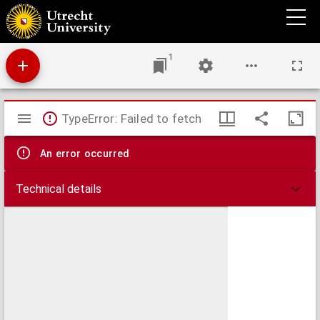
W. Sluiters Eenzaam buitenleven, : met aantekeningen en zinnebeelden verrykt. :
Benevens zijne Vreugde- en liefdezangen.
1
Mirador
TypeError: Failed to fetch
viewer
An error occurred
Technical details