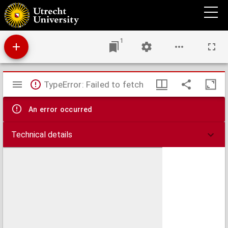
Historischer warhafftiger Bericht und Lehre Göttliches Worts von dem gantzen Streit
und Handel des heiligen Abendmals : in gewisse underschiedene Capitel ordentlich
verfasset
1
Mirador
TypeError: Failed to fetch
viewer
An error occurred
Technical details