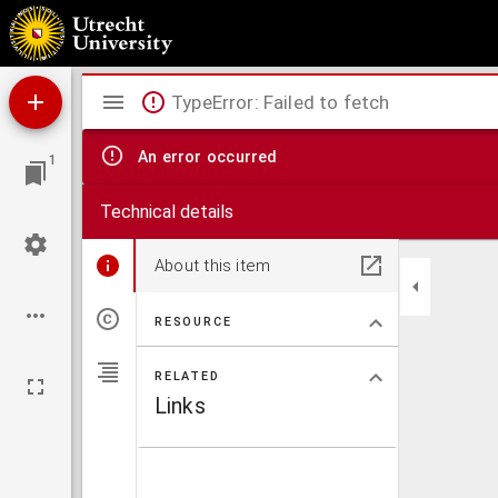
Neuer Missions-atlas, mit besonderer Berücksichtigung der deutschen Missionen
Mirador
TypeError: Failed to fetch
viewer
An error occurred
1
Technical details
About this item
RESOURCE
RELATED
Links