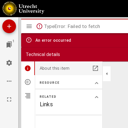
Catalogus der verzameling tooneelstukken uit de nalatenschap van Prof. Dr. J. te Winkel
Mirador
TypeError: Failed to fetch
viewer
An error occurred
1
Technical details
About this item
RESOURCE
RELATED
Links