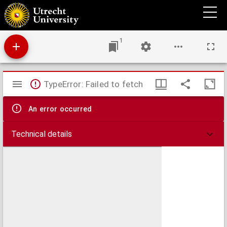
Wisconstige gedachtenissen, Inhoudende t'ghene daer hem in gheoeffent heeft den ...
vorst ende heere, Mavrits prince van Oraengien ...
1
Mirador
TypeError: Failed to fetch
viewer
An error occurred
Technical details