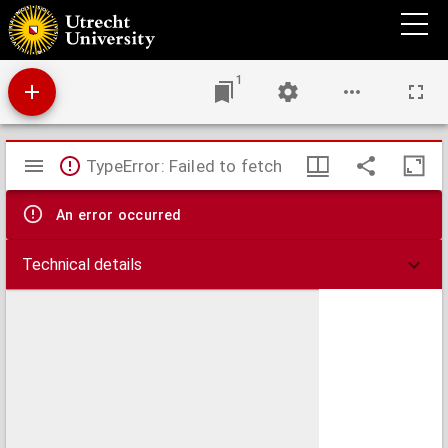
Illuster : periodiek voor de alumni van de Universiteit Utrecht
1
Mirador
TypeError: Failed to fetch
viewer
An error occurred
Technical details