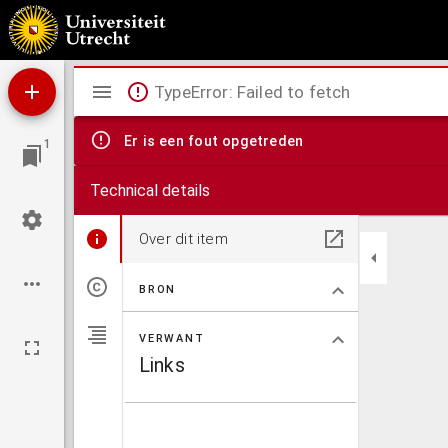
Ein Hüpsche klag zů vnserm herren.
Mirador
TypeError: Failed to fetch
viewer
Er is een fout opgetreden
1
Technical details
Over dit item
BRON
VERWANT
Links