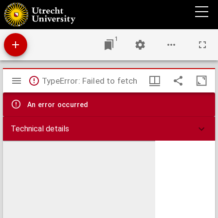
Gegenwarnung ahn Doctor Lucas Osiander, Dasz er sich eines newen Antichristischen
gewalts in der Kirchen nicht anmassen, vnd frömbde Diener vnd Vnderthanen wider
jhre Christliche Obrigkeit, vnd dero Gottselige, friedfertige Mandata nicht verhetzen
wolle.
1
Mirador
TypeError: Failed to fetch
viewer
An error occurred
Technical details