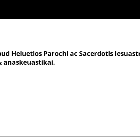
d Heluetios Parochi ac Sacerdotis Iesuastri
 anaskeuastikai.