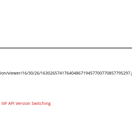
festation/viewer/16/30/26/16302657417640486719457700770857795297.j
e
IIIF API Version Switching