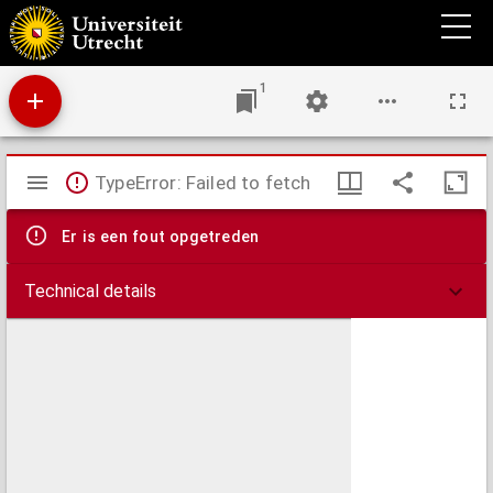
Dispvtatio theologica, de studio verbi divini
1
Mirador
TypeError: Failed to fetch
viewer
Er is een fout opgetreden
Technical details