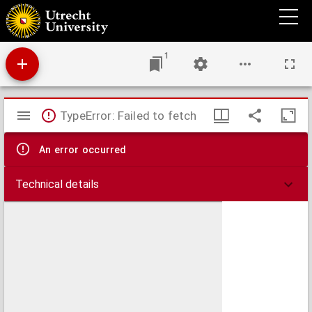
Architectura chivilis, vertoonende verscheyde treffelijcke cappen, soo van toorens,
kercke, als mede veelderhande voorname huysen, etc en eenige wenteltrappen :
dienstigh voor alle lief-hebbers en leerlingen van de bouw-konst
1
Mirador
TypeError: Failed to fetch
viewer
An error occurred
Technical details