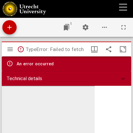
Catalogus novus nundinarum ... Francofurti ad Moenum, anno ... celebratarum, eorum
scilicet librorum, qui hoc semestri, partim omnino novi, partim denuo vel forma, vel
loco, a prioribus editionibus diversi, vel accessione aliqua locupletiores, in lucem
prodierunt ...
1
Mirador
TypeError: Failed to fetch
viewer
An error occurred
Technical details