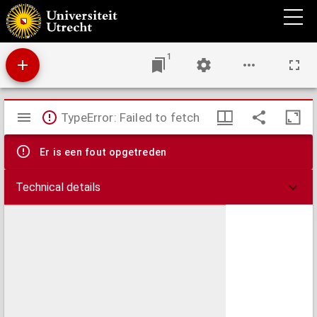
Vraye & droite intelligence de ces paroles de Saincte Cene de Jesus Christ, Cecy est mon
corps, &c.
1
Mirador
TypeError: Failed to fetch
viewer
Er is een fout opgetreden
Technical details