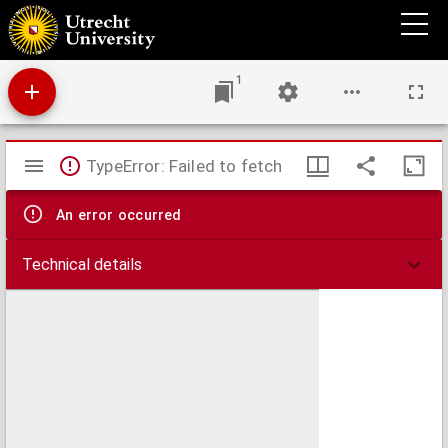
Een kunstgevoelig man : de briefwisseling Dr. P.H. Ritter Jr. - Herman Robbers (1905-
1935)
1
Mirador
TypeError: Failed to fetch
viewer
An error occurred
Technical details