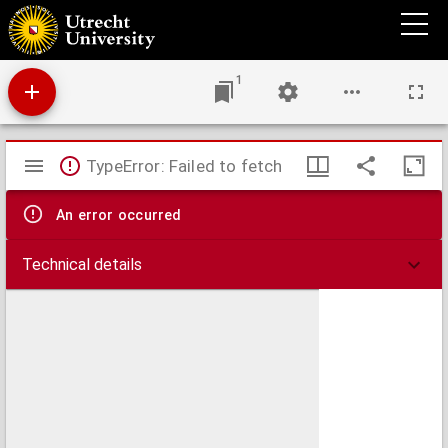
Den siecken troost, welc is een onderwijsinge van den rechten gheloove, inden wech
der salicheyt om gewillichlijck te sterven ...
1
Mirador
TypeError: Failed to fetch
viewer
An error occurred
Technical details