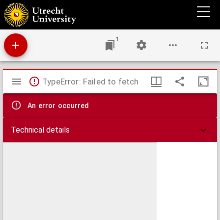
Verslag aan de Koningin-Weduwe, Regentes van het Koninkrijk, betrekkelijk den Dienst
der Rijkspostspaarbank in Nederland ...
1
Mirador
TypeError: Failed to fetch
viewer
An error occurred
Technical details