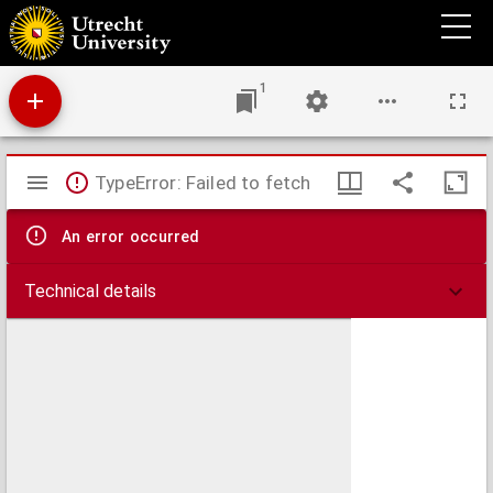
Relatio historica Deß, so sich nach dem Abschied der Cöllnischen zusamenkunft von
wegen Niderlendischer Pacification gehalten, Erstlich vmb den Röm: Küniglichen Stuel
Ach: Volgents aber auch, vmb das Hochürdig Ertzstifft Cölln hin vnd wider verlauffen
vnd zugetragen hat. Ordenlich von anfang continuirt, biß auff gegenwertiges Monat
Septemb.1583
1
Mirador
TypeError: Failed to fetch
viewer
An error occurred
Technical details