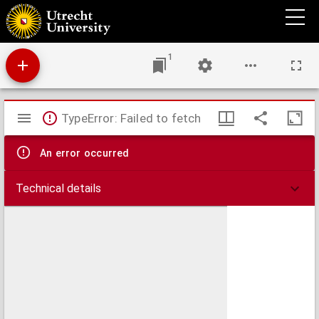
Verslag aan de Koningin-Weduwe, Regentes van het Koninkrijk, betrekkelijk den Dienst
der Rijkspostspaarbank in Nederland ...
1
Mirador
TypeError: Failed to fetch
viewer
An error occurred
Technical details