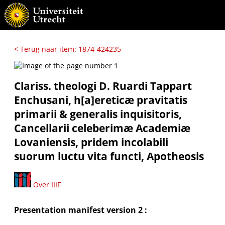
< Terug naar item: 1874-424235
Clariss. theologi D. Ruardi Tappart
Enchusani, h[a]ereticæ pravitatis
primarii & generalis inquisitoris,
Cancellarii celeberimæ Academiæ
Lovaniensis, pridem incolabili
suorum luctu vita functi, Apotheosis
Over IIIF
Presentation manifest version 2 :