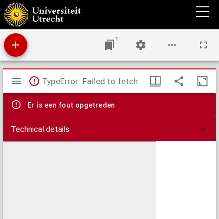
Clariss. theologi D. Ruardi Tappart Enchusani, h[a]ereticæ pravitatis primarii & generalis
inquisitoris, Cancellarii celeberimæ Academiæ Lovaniensis, pridem incolabili suorum
luctu vita functi, Apotheosis
1
Mirador
TypeError: Failed to fetch
viewer
Er is een fout opgetreden
Technical details