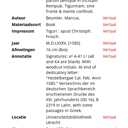
partim deníque in inclitam
Rempub. Tigurinam, sine
fronte & mente confinxit.
Auteur
Beumler, Marcus,
Vertaal
Materiaalsoort
Book
Vertaal
Impressum
Tiguri : apud Christoph.
Vertaal
Frosch.
Jaar
M.D.LXXXV. [1585]
Vertaal
Afmetingen
16 cm (8vo)
Vertaal
Annotatie
Signatures: a⁸ A-K⁸ L⁴ (a8
Vertaal
and K4 are blank). With
woodcut initials. At end of
dedicatory letter:
"Heidelbergae Cal. Feb. Anni
1585." Verzeichnis der im
deutschen Sprachbereich
erschienenen Drucke des
XVI. Jahrhunderts (VD 16), B
2319 In Latin, with some
passages in Greek.
Locatie
Universiteitsbibliotheek
Vertaal
Utrecht