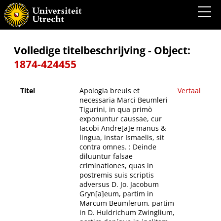
Apologia breuis et necessaria Marci Beumleri Tigurini, in qua primò exponuntur
caussae, cur Iacobi Andre[a]e manus & lingua, instar Ismaelis, sit contra omnes. :
Deinde diluuntur falsae criminationes, quas in postremis suis scriptis adversus D. Jo.
Jacobum Gryn[a]eum, partim in Marcum Beumlerum, partim in D. Huldrichum
Zwinglium, partim deníque in inclitam Rempub. Tigurinam, sine fronte & mente
confinxit.
Volledige titelbeschrijving - Object:
1874-424455
Titel
Apologia breuis et
Vertaal
necessaria Marci Beumleri
Tigurini, in qua primò
exponuntur caussae, cur
Iacobi Andre[a]e manus &
lingua, instar Ismaelis, sit
contra omnes. : Deinde
diluuntur falsae
criminationes, quas in
postremis suis scriptis
adversus D. Jo. Jacobum
Gryn[a]eum, partim in
Marcum Beumlerum, partim
in D. Huldrichum Zwinglium,