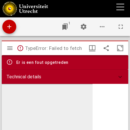
Apologia breuis et necessaria Marci Beumleri Tigurini, in qua primò exponuntur
caussae, cur Iacobi Andre[a]e manus & lingua, instar Ismaelis, sit contra omnes. :
Deinde diluuntur falsae criminationes, quas in postremis suis scriptis adversus D. Jo.
Jacobum Gryn[a]eum, partim in Marcum Beumlerum, partim in D. Huldrichum
Zwinglium, partim deníque in inclitam Rempub. Tigurinam, sine fronte & mente
1
confinxit.
Mirador
TypeError: Failed to fetch
viewer
Er is een fout opgetreden
Technical details