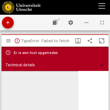
D. Erasmi Roterodami Dilutio eorum qu[a]e Iodocus Clithoueus scripsit aduersus
Declamationem suasoriam matrimonij. : Epistola eiusdem de delectu ciborum, / cum
scholiis per ipsum autorem recens additis. ; In elenchum Alberti Pij breuissima scholia /
per eundem Ersamum Roterodamum.
1
Mirador
TypeError: Failed to fetch
viewer
Er is een fout opgetreden
Technical details