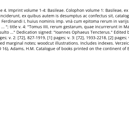
4. Imprint volume 1-4: Basileae. Colophon volume 1: Basileae, ex off
inciderunt, ex quibus autem is desumptus ac confectus sit, catalogus
erdinandi I, huius nominis imp. vnà cum epitoma rerum in varijs o
a ... "; title v. 4: "Tomus IIII, rerum gestarum, quae incurrerunt in
ulto ..." Dedication signed: "Ioannes Ophaeus Tencterus." Edited by
ges; v. 2: [72], 827-1919, [1] pages; v. 3: [72], 1933-2218, [2] pages;
rinted marginal notes; woodcut illustrations. Includes indexes. Ver
16), Adams, H.M. Catalogue of books printed on the continent of E