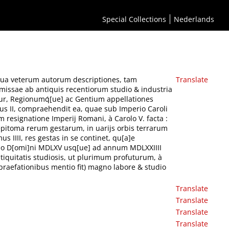
les, cum doctissimorum virorum, nostrae aetatis, elaboratis commentarijs, explicantur,
mq́[ue] ac Gentium appellationes recentes veteribus accommodantur, & aliae
Special Collections
Nederlands
ue] ad inaugurationem Ferdinandi I. Caesaris, unà cum resignatione Imperij Romani, à
um partibus, à confirmatione eiusdem Caesaris, uidelicet ab anno Domini MDLVIII usque
b anno D[omi]ni MDLXV usq[ue] ad annum MDLXXIIII uarijs in orbis terrarum plagis peractae
imis exercitato, (cuius in duorum posteriorum tomoru[m] praefationibus mentio fit)
 qua veterum autorum descriptiones, tam
Translate
omissae ab antiquis recentiorum studio & industria
ur, Regionumq́[ue] ac Gentium appellationes
us II, compraehendit ea, quae sub Imperio Caroli
 resignatione Imperij Romani, à Carolo V. facta :
 epitoma rerum gestarum, in uarijs orbis terrarum
 IIII, res gestas in se continet, qu[a]e
anno D[omi]ni MDLXV usq[ue] ad annum MDLXXIIII
tiquitatis studiosis, ut plurimum profuturum, à
praefationibus mentio fit) magno labore & studio
Translate
Translate
Translate
Translate