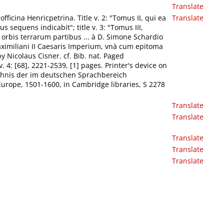
Translate
icina Henricpetrina. Title v. 2: "Tomus II, qui ea
Translate
 sequens indicabit"; title v. 3: "Tomus III,
rbis terrarum partibus ... à D. Simone Schardio
 Maximiliani II Caesaris Imperium, vnà cum epitoma
 Nicolaus Cisner. cf. Bib. nat. Paged
 v. 4: [68], 2221-2539, [1] pages. Printer's device on
zeichnis der im deutschen Sprachbereich
urope, 1501-1600, in Cambridge libraries, S 2278
Translate
Translate
Translate
Translate
Translate