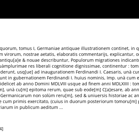
strationem continet, in qua veterum autorum descriptiones, tam generales, quàm specia
 Germaniae antiqu[a]e & nouae describuntur, Populorum migrationes indicantur, Regionu
ea, quae sub Imperio Caroli V. Caesaris, in diuersis locis ac regionibus acciderunt, usq[
erdinandi I. huius nominis, Imp. unà cum epitoma rerum gestarum, in uarijs orbis terrar
ximiliani II. C[a]es. Imperiu[m], unà cu[m] epitoma rerum, quae sub eode[m] C[a]esare, a
iosis, ut plurimum profuturum, à uiro quodam erudito, & in historiarum lectione cum pr
aeditum ...
 quorum, tomus I, Germaniae antiquae illustrationem continet, in
 virorum, nostrae aetatis, elaboratis commentarijs, explicantur, 
 antiqu[a]e & nouae describuntur, Populorum migrationes indicant
̀mplurimae res liberali cognitione dignissimae, continentur : tom
ciderunt, usq[ue] ad inaugurationem Ferdinandi I. Caesaris, unà cum
erunt in gubernationem Ferdinandi I. huius nominis, Imp. unà cum
idelicet ab anno Domini MDLVIII usque ad finem anni MDLXIIII : tomus
iu[m], unà cu[m] epitoma rerum, quae sub eode[m] C[a]esare, ab 
: Germanicarum non solùm reru[m], sed & uniuersis historiae ac an
ne cum primis exercitato, (cuius in duorum posteriorum tomoru[m] 
iarum in publicum aeditum ...
4]