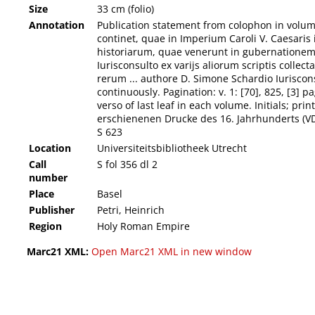
Size
33 cm (folio)
Annotation
Publication statement from colophon in volume 
continet, quae in Imperium Caroli V. Caesaris 
historiarum, quae venerunt in gubernationem F
Iurisconsulto ex varijs aliorum scriptis collect
rerum ... authore D. Simone Schardio Iuriscons
continuously. Pagination: v. 1: [70], 825, [3] pa
verso of last leaf in each volume. Initials; p
erschienenen Drucke des 16. Jahrhunderts (VD 
S 623
Location
Universiteitsbibliotheek Utrecht
Call
S fol 356 dl 2
number
Place
Basel
Publisher
Petri, Heinrich
Region
Holy Roman Empire
Marc21 XML:
Open Marc21 XML in new window