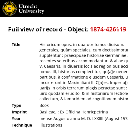
Historicum opus, in quatuor tomos diuisum: : quorum, tomus I, Germaniae antiquae illu
omissae ab antiquis recentiorum studio & industria supplentur : praecipuae historiae
quàmplurimae res liberali cognitione dignissimae, continentur : tomus II, compraehendit 
Carolo V. facta : tomus III, historias complectitur, qu[a]e uenerunt in gubernationem F
ad finem anni MDLXIIII : tomus IIII, res gestas in se continet, qu[a]e incurrerunt in Ma
sunt : Germanicarum non solùm reru[m], sed & uniuersis historiae ac antiquitatis stud
Full view of record - Object:
1874-426119
magno labore & studio collectum, & iampridem ad cognitionem historiarum in publicum 
Title
Historicum opus, in quatuor tomos diuisum: :
generales, quàm speciales, cum doctissimorum
supplentur : praecipuae historiae Germaniae
recentes veteribus accommodantur, & aliae qua
V. Caesaris, in diuersis locis ac regionibus ac
tomus III, historias complectitur, qu[a]e uen
partibus, à confirmatione eiusdem Caesaris, u
incurrerunt in Maximiliani II. C[a]es. Imper
uarijs in orbis terrarum plagis peractae sunt 
uiro quodam erudito, & in historiarum lectio
collectum, & iampridem ad cognitionem histor
Type
Book
Imprint
Basileae, : Ex Officina Henricpetrina
Year
mense Augusto anno M. D. LXXIIII [August 157
Technique
illustrations