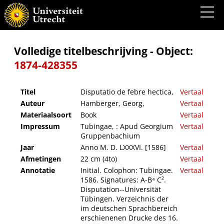
Disputatio de febre hectica,
Volledige titelbeschrijving - Object:
1874-428355
Titel
Disputatio de febre hectica,
Vertaal
Auteur
Hamberger, Georg,
Vertaal
Materiaalsoort
Book
Vertaal
Impressum
Tubingae, : Apud Georgium
Vertaal
Gruppenbachium
Jaar
Anno M. D. LXXXVI. [1586]
Vertaal
Afmetingen
22 cm (4to)
Vertaal
Annotatie
Initial. Colophon: Tubingae.
Vertaal
1586. Signatures: A-B⁴ C².
Disputation--Universität
Tübingen. Verzeichnis der
im deutschen Sprachbereich
erschienenen Drucke des 16.