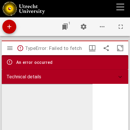
Articles envoyez au Roy de France, par le Roy de Navarre.
1
Mirador
TypeError: Failed to fetch
viewer
An error occurred
Technical details