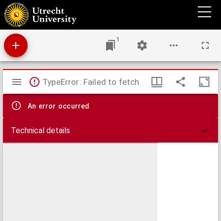
Algemeene kaart van Centraal-Europa, naar de beste kaarten en bronnen ontworpen
1
Mirador
TypeError: Failed to fetch
viewer
An error occurred
Technical details