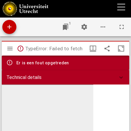
Algemeene kaart van Centraal-Europa, naar de beste kaarten en bronnen ontworpen
1
Mirador
TypeError: Failed to fetch
viewer
Er is een fout opgetreden
Technical details