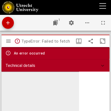
Novissima et accuratissima decem Austriacarum in Belgio provinciarum tabula, ut sunt
ducatus Brabantiae, Luxembergensis, Limburgensis, et Geldriae, comitatus Flandriae,
Comitatus Flandriae, Artesiae, Hannoniae, et Namurci, Dominium Mechliniense, ...
1
Mirador
TypeError: Failed to fetch
viewer
An error occurred
Technical details