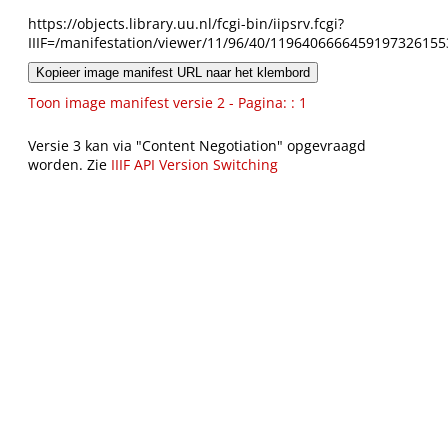
https://objects.library.uu.nl/fcgi-bin/iipsrv.fcgi?
IIIF=/manifestation/viewer/11/96/40/1196406666459197326155
Kopieer image manifest URL naar het klembord
Toon image manifest versie 2 - Pagina: : 1
Versie 3 kan via "Content Negotiation" opgevraagd
worden. Zie
IIIF API Version Switching