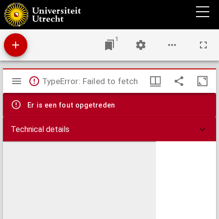
Principauté de Catalogne où sont compris les comtés de Roussillon, et de Cerdagne
divisés en leurs vigueries
1
Mirador
TypeError: Failed to fetch
viewer
Er is een fout opgetreden
Technical details