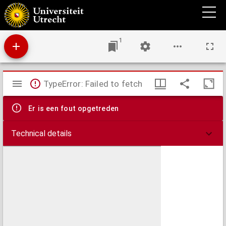
Apomasaris Apotelesmata; siue, De significatis et euentis insomniorum ex Indorum,
Persarum, Aegyptiorumque disciplina;
1
Mirador
TypeError: Failed to fetch
viewer
Er is een fout opgetreden
Technical details