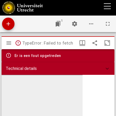
Palaestina in XII. tribus divisa, cum terris adjacentibus
1
Mirador
TypeError: Failed to fetch
viewer
Er is een fout opgetreden
Technical details