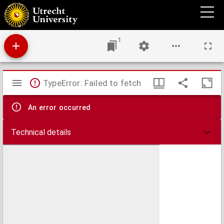
Nieuwe wassende zeekaart van den Atlantischen oceaan, bevattende de zeekusten van
Engeland, Frankrijk, Spanje, Portugal, de westkust van Afrika tot aan Kaap das Palmas
benevens de Vlaamsche, Canarische en Zoute eilanden, een gedeelte van Noord- en
Zuid-Amerika van Kaap Noord tot boven de rivier Sint Laurens, met de eilanden,
gevolgd naar de observatiën van Borda, Pingré, Fleurieu en anderen.
1
Mirador
TypeError: Failed to fetch
viewer
An error occurred
Technical details