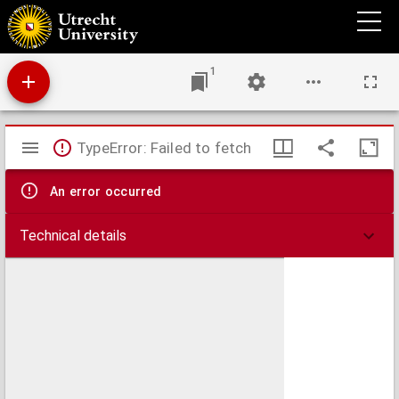
Nieuwe en naukeurige kaart der gantsche bekende werreld : met behulp der beste
heedendaagsche land- en zeekaarten enz. enz. uit de nieuwste en geloofwaardigste
ontwerpen by een verzameld, en waarin alle laatere ontdekkingen en verbeeteringen
naukeuriglyk zyn aangeteekend
1
Mirador
TypeError: Failed to fetch
viewer
An error occurred
Technical details