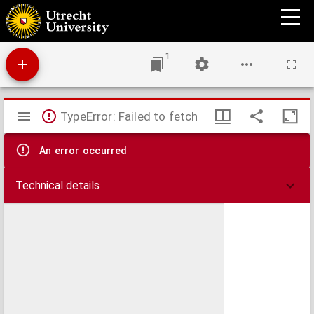
Charte das Russische Reich und die von den Tatarn bewohnte Länder in Europa und
Asia enthaltend
1
Mirador
TypeError: Failed to fetch
viewer
An error occurred
Technical details