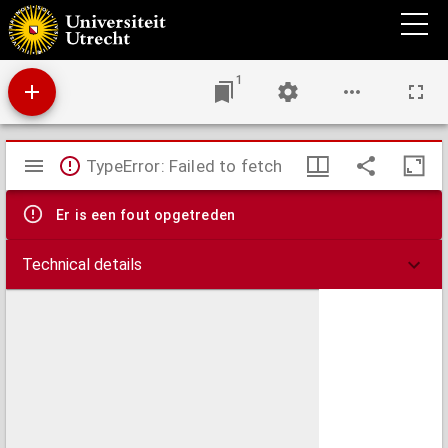
Allgemeiner Atlas
1
Mirador
TypeError: Failed to fetch
viewer
Er is een fout opgetreden
Technical details