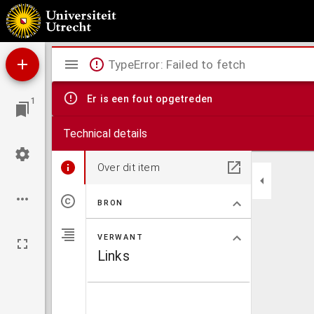
An accurate map of the Islands of Malta and Goza from an actual survey, performed und
Mirador
TypeError: Failed to fetch
viewer
Er is een fout opgetreden
1
Technical details
Over dit item
BRON
VERWANT
Links