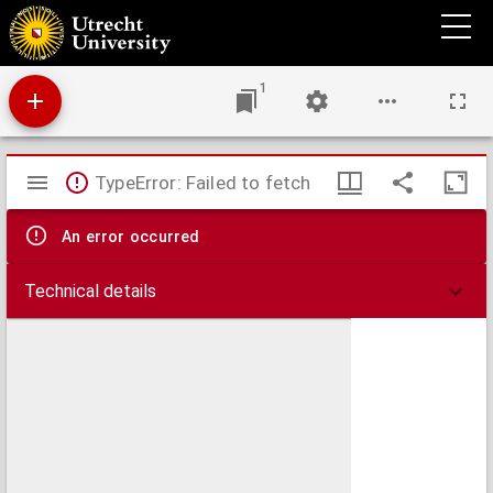
Carte de la partie méridionale de L'Afrique, pour servir d'intelligence aux deux voyages
de Levaillant
1
Mirador
TypeError: Failed to fetch
viewer
An error occurred
Technical details