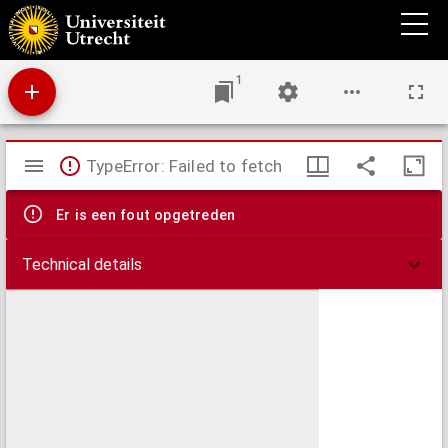
Amplissimae regionis Mississipi seu provinciae Ludovicianae, a r.p. Ludovico Hennepin
francise miss. in America septentrionali anno 1687 detectae, nunc Gallorum coloniis et
actionum negotiis orbe celeberrimae nova tabula
1
Mirador
TypeError: Failed to fetch
viewer
Er is een fout opgetreden
Technical details