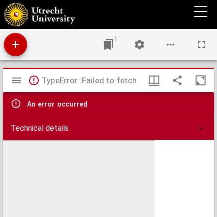
Nieuwe paskaart van Ierland en de west kust van Engeland, vervattende in sig St. Joris
en het Verkeerde Kanaal, gelegt naer de nieuwste ondervinding van ervaren zeelieden
1
Mirador
TypeError: Failed to fetch
viewer
An error occurred
Technical details