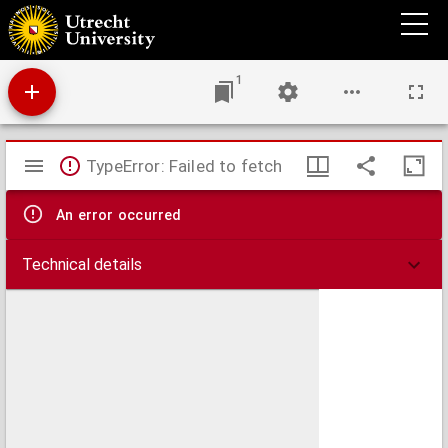
Das die Priester Eeweyber nemen mögen vnd sollen. : Beschutz red, des würdigen
herren Bartolomei Bernhardi, probsts zů Camberg, so von bischoff von Meydburg
gefordert, antwurt zů geben, das er in priesterlichem standt, eyn iungkfrauw zů der Ee
genommen hatt.
1
Mirador
TypeError: Failed to fetch
viewer
An error occurred
Technical details