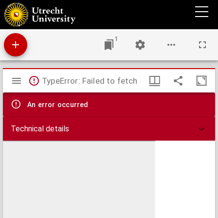
Ein tractat in dem kürtzlich durch die heyligen geschrifft anzeygt würt, wie der
inwendig vnd vßwendig mensch widereinander vnd bey einander sein.
1
Mirador
TypeError: Failed to fetch
viewer
An error occurred
Technical details