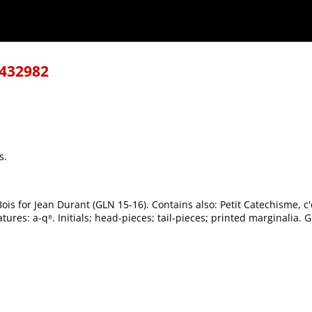
-432982
s.
Bois for Jean Durant (GLN 15-16). Contains also: Petit Catechisme, c
ures: a-q⁸. Initials; head-pieces; tail-pieces; printed marginalia.