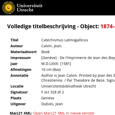
Catechismus Latinogallicus
Volledige titelbeschrijving - Object:
1874
Titel
Catechismus Latinogallicus
Auteur
Calvin, Jean,
Materiaalsoort
Book
Impressum
[Genève] : De l'Imprimerie de Iean des Boy
Jaar
M.D.LXXXI. [1581]
Afmetingen
16 cm (8vo)
Annotatie
Author is Jean Calvin. Printed by Jean des 
Chrestienne. / Par Theodore de Beze. Signat
Locatie
Universiteitsbibliotheek Utrecht
Signatuur
F oct 328 dl 2
Plaats
Geneva
Uitgever
Dubois, Jean
Marc21 XML:
Open Marc21 XML in nieuw venster