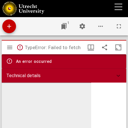
Nieuwe paskaart van het Zuydelykste gedeelte der Noord-Zee strekkende van benoorde
Texel tot aan Caep Grines, en aan de oost kust van Engeland van de rivier van Hul tot
aan Bevesier
1
Mirador
TypeError: Failed to fetch
viewer
An error occurred
Technical details